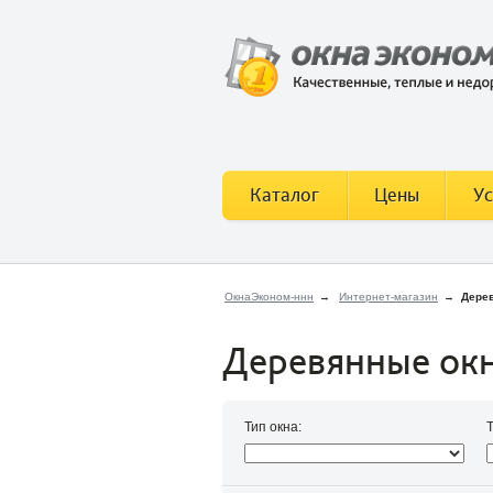
Каталог
Цены
Ус
ОкнаЭконом-ннн
→
Интернет-магазин
→
Дере
Деревянные ок
Тип окна: