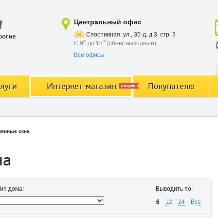
Центральный офис
Спортивная, ул., 35-д, д.3, стр. 3
С 9
00
до 18
00
(сб–вс выходные)
Все офисы
луги
Интернет-магазин
Покупателю
акция
вянные окна
на
Тип дома:
Выводить по:
6
12
24
Все